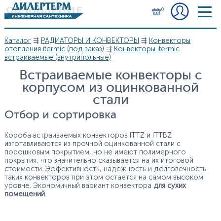
Перейти к основному содержанию
0
Каталог
⇶
РАДИАТОРЫ И КОНВЕКТОРЫ
⇶
Конвекторы
Вы здесь
отопления itermic (под заказ)
⇶
Конвекторы itermic
встраиваемые (внутрипольные)
Встраиваемые конвекторы с
корпусом из оцинкованной
стали
Отбор и сортировка
Короба встраиваемых конвекторов ITTZ и ITTBZ
изготавливаются из прочной оцинкованной стали с
порошковым покрытием, но не имеют полимерного
покрытия, что значительно сказывается на их итоговой
стоимости. Эффективность, надежность и долговечность
таких конвекторов при этом остается на самом высоком
уровне. Экономичный вариант конвектора
для сухих
помещений
.