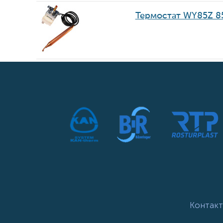
Термостат WY85Z 85
Контакт