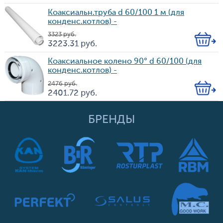
Цена
во
Коаксиальн.труба d 60/100 1 м (для
конденс.котлов) -
3 323
руб.
Кол-
3 223.31
руб.
Цена
во
Коаксиальное колено 90° d 60/100 (для
конденс.котлов) -
2 476
руб.
Кол-
2 401.72
руб.
Цена
во
БРЕНДЫ