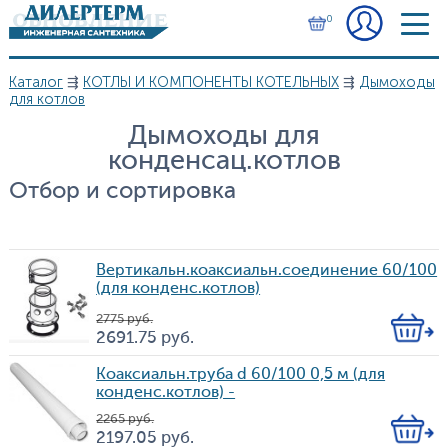
Перейти к основному содержанию
0
Каталог
⇶
КОТЛЫ И КОМПОНЕНТЫ КОТЕЛЬНЫХ
⇶
Дымоходы
Вы здесь
для котлов
Дымоходы для
конденсац.котлов
Отбор и сортировка
Вертикальн.коаксиальн.соединение 60/100
(для конденс.котлов)
2 775
руб.
Кол-
2 691.75
руб.
Цена
во
Коаксиальн.труба d 60/100 0,5 м (для
конденс.котлов) -
2 265
руб.
Кол-
2 197.05
руб.