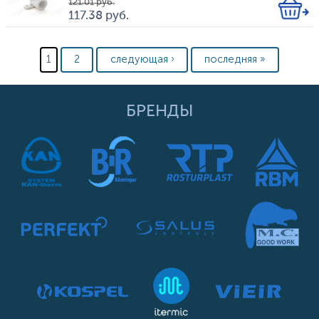
121.01
руб.
Кол-
117.38
руб.
Цена
во
Страницы
1
2
следующая ›
последняя »
БРЕНДЫ