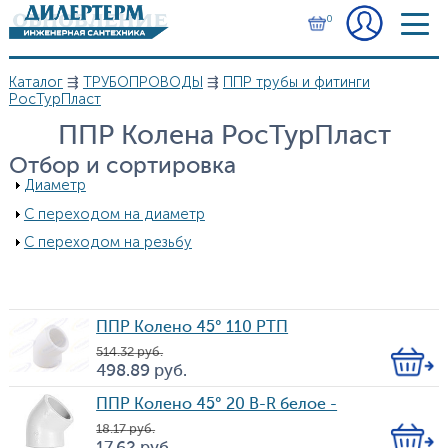
Перейти к основному содержанию
0
Каталог
⇶
ТРУБОПРОВОДЫ
⇶
ППР трубы и фитинги
Вы здесь
РосТурПласт
ППР Колена РосТурПласт
Отбор и сортировка
Показать
Диаметр
Показать
С переходом на диаметр
Показать
С переходом на резьбу
ППР Колено 45° 110 РТП
514.32
руб.
Кол-
498.89
руб.
Цена
во
ППР Колено 45° 20 B-R белое -
18.17
руб.
Кол-