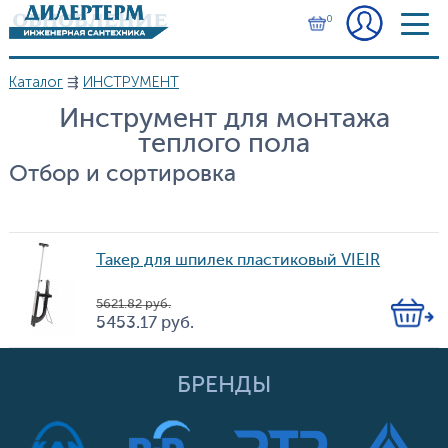
Перейти к основному содержанию
0
Каталог
⇶
ИНСТРУМЕНТ
Вы здесь
Инструмент для монтажа
теплого пола
Отбор и сортировка
Такер для шпилек пластиковый VIEIR
5 621.82
руб.
Кол-
5 453.17
руб.
Цена
во
БРЕНДЫ