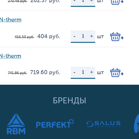
262.37
руб.
шт
270.48
руб.
Цена
Кол-во
N-therm
404
руб.
шт
416.50
руб.
Цена
Кол-во
N-therm
719.60
руб.
шт
741.86
руб.
Цена
Кол-во
БРЕНДЫ