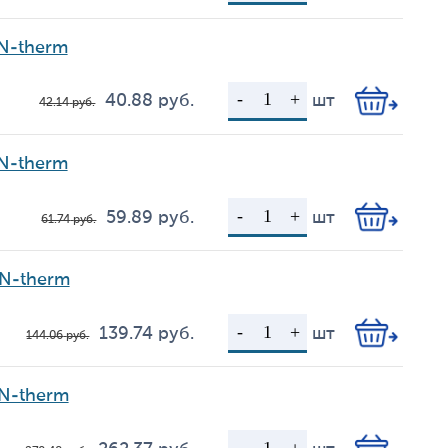
N-therm
40.88
руб.
шт
42.14
руб.
Цена
Кол-во
N-therm
59.89
руб.
шт
61.74
руб.
Цена
Кол-во
AN-therm
139.74
руб.
шт
144.06
руб.
Цена
Кол-во
N-therm