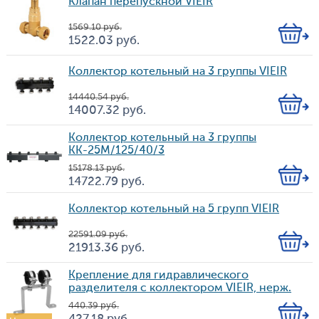
Клапан перепускной VIEIR
1 569.10
руб.
Кол-
1 522.03
руб.
Цена
во
Коллектор котельный на 3 группы VIEIR
14 440.54
руб.
Кол-
14 007.32
руб.
Цена
во
Коллектор котельный на 3 группы
КК-25М/125/40/3
15 178.13
руб.
Кол-
14 722.79
руб.
Цена
во
Коллектор котельный на 5 групп VIEIR
22 591.09
руб.
Кол-
21 913.36
руб.
Цена
во
Крепление для гидравлического
разделителя с коллектором VIEIR, нерж.
440.39
руб.