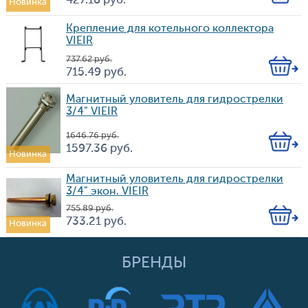
Кол-
427.18
руб.
Новинка
Цена
во
Крепление для котельного коллектора
VIEIR
737.62
руб.
Кол-
715.49
руб.
Цена
во
Магнитный уловитель для гидрострелки
3/4" VIEIR
1 646.76
руб.
Кол-
1 597.36
руб.
Новинка
Цена
во
Магнитный уловитель для гидрострелки
3/4" экон. VIEIR
755.89
руб.
Кол-
733.21
руб.
Новинка
Цена
во
БРЕНДЫ