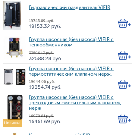
Гидравлический разделитель VIEIR
19 745.69
руб.
Кол-
19 153.32
руб.
Цена
во
Группа насосная (без насоса) VIEIR с
теплообменником
33 596.17
руб.
Кол-
32 588.28
руб.
Цена
во
Группа насосная (без насоса) VIEIR с
термостатическим клапаном нерж.
19 644.06
руб.
Кол-
19 054.74
руб.
Цена
во
Группа насосная (без насоса) VIEIR с
трехходовым смесительным клапаном,
нерж
16 970.81
руб.
Кол-
16 461.69
руб.
Новинка
Цена
во