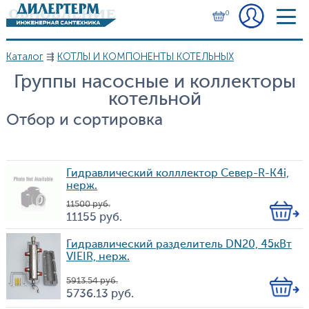
Перейти к основному содержанию
0
Каталог
⇶
КОТЛЫ И КОМПОНЕНТЫ КОТЕЛЬНЫХ
Вы здесь
Группы насосные и коллекторы
котельной
Отбор и сортировка
Гидравлический колллектор Север-R-K4i,
нерж.
11 500
руб.
Кол-
11 155
руб.
Цена
во
Гидравлический разделитель DN20, 45кВт
VIEIR, нерж.
5 913.54
руб.
Кол-
5 736.13
руб.
Цена
во