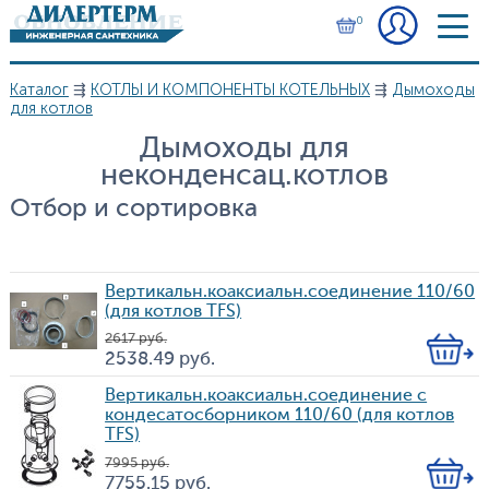
Перейти к основному содержанию
0
Каталог
⇶
КОТЛЫ И КОМПОНЕНТЫ КОТЕЛЬНЫХ
⇶
Дымоходы
Вы здесь
для котлов
Дымоходы для
неконденсац.котлов
Отбор и сортировка
Вертикальн.коаксиальн.соединение 110/60
(для котлов TFS)
2 617
руб.
Кол-
2 538.49
руб.
Цена
во
Вертикальн.коаксиальн.соединение с
кондесатосборником 110/60 (для котлов
TFS)
7 995
руб.
Кол-
7 755.15
руб.