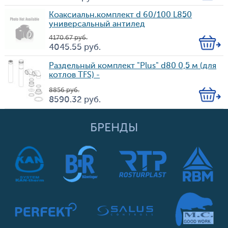
Цена
во
Коаксиальн.комплект d 60/100 L850
универсальный антилед
4 170.67
руб.
Кол-
4 045.55
руб.
Цена
во
Раздельный комплект "Plus" d80 0,5 м (для
котлов TFS) -
8 856
руб.
Кол-
8 590.32
руб.
Цена
во
БРЕНДЫ