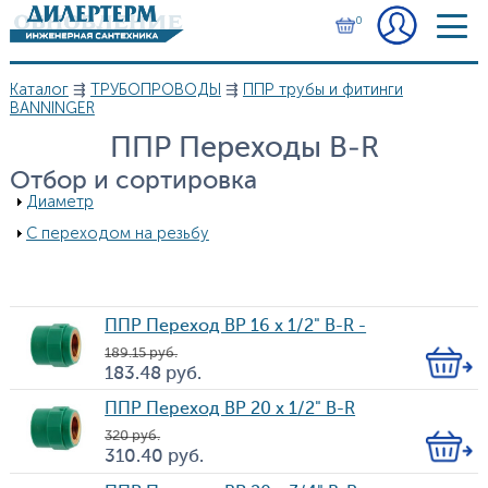
Перейти к основному содержанию
0
Каталог
⇶
ТРУБОПРОВОДЫ
⇶
ППР трубы и фитинги
Вы здесь
BANNINGER
ППР Переходы B-R
Отбор и сортировка
Показать
Диаметр
Показать
С переходом на резьбу
ППР Переход BP 16 х 1/2" B-R -
189.15
руб.
Кол-
183.48
руб.
Цена
во
ППР Переход BP 20 х 1/2" B-R
320
руб.
Кол-
310.40
руб.
Цена
во