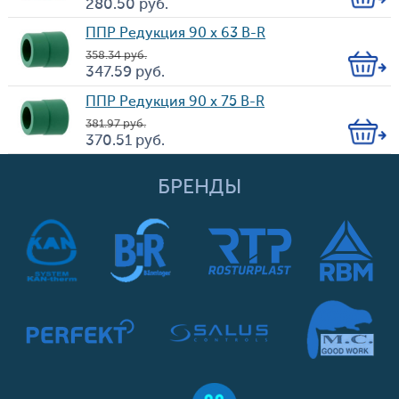
Кол-
280.50
руб.
Цена
во
ППР Редукция 90 х 63 B-R
358.34
руб.
Кол-
347.59
руб.
Цена
во
ППР Редукция 90 х 75 B-R
381.97
руб.
Кол-
370.51
руб.
Цена
во
БРЕНДЫ