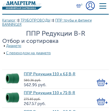
Перейти к основному содержанию
0
Каталог
⇶
ТРУБОПРОВОДЫ
⇶
ППР трубы и фитинги
Вы здесь
BANNINGER
ППР Редукции B-R
Отбор и сортировка
Показать
Диаметр
Показать
С переходом на диаметр
ППР Редукция 110 х 63 B-R
580.36
руб.
Кол-
562.95
руб.
Цена
во
ППР Редукция 110 х 75 B-R
275.85
руб.
Кол-
267.57
руб.
Цена
во