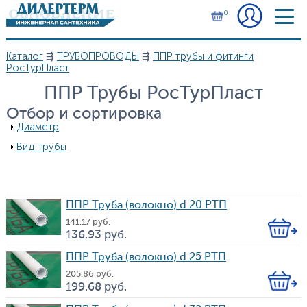
Перейти к основному содержанию
0
Каталог
⇶
ТРУБОПРОВОДЫ
⇶
ППР трубы и фитинги
Вы здесь
РосТурПласт
ППР Трубы РосТурПласт
Отбор и сортировка
Показать
Диаметр
Показать
Вид трубы
ППР Труба (волокно) d 20 РТП
141.17
руб.
Кол-
136.93
руб.
Цена
во
ППР Труба (волокно) d 25 РТП
205.86
руб.
Кол-
199.68
руб.
Цена
во