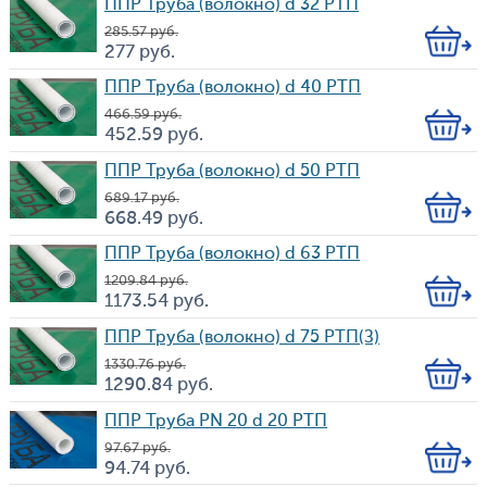
ППР Труба (волокно) d 32 РТП
285.57
руб.
Кол-
277
руб.
Цена
во
ППР Труба (волокно) d 40 РТП
466.59
руб.
Кол-
452.59
руб.
Цена
во
ППР Труба (волокно) d 50 РТП
689.17
руб.
Кол-
668.49
руб.
Цена
во
ППР Труба (волокно) d 63 РТП
1 209.84
руб.
Кол-
1 173.54
руб.
Цена
во
ППР Труба (волокно) d 75 РТП(З)
1 330.76
руб.
Кол-
1 290.84
руб.
Цена
во
ППР Труба PN 20 d 20 РТП
97.67
руб.
Кол-
94.74
руб.