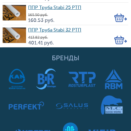
Цена
во
ППР Труба Stabi 25 РТП
165.50
руб.
Кол-
160.53
руб.
Цена
во
ППР Труба Stabi 32 РТП
413.82
руб.
Кол-
401.41
руб.
Цена
во
БРЕНДЫ