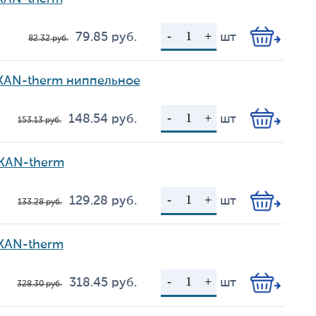
79.85
руб.
шт
82.32
руб.
Цена
Кол-во
 KAN-therm ниппельное
148.54
руб.
шт
153.13
руб.
Цена
Кол-во
 KAN-therm
129.28
руб.
шт
133.28
руб.
Цена
Кол-во
 KAN-therm
318.45
руб.
шт
328.30
руб.
Цена
Кол-во