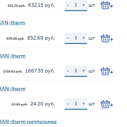
632.15
руб.
шт
651.70
руб.
Цена
Кол-во
KAN-therm
852.69
руб.
шт
879.06
руб.
Цена
Кол-во
 KAN-therm
1 667.35
руб.
шт
1 718.92
руб.
Цена
Кол-во
 KAN-therm
24.20
руб.
шт
24.95
руб.
Цена
Кол-во
 KAN-therm ниппельное