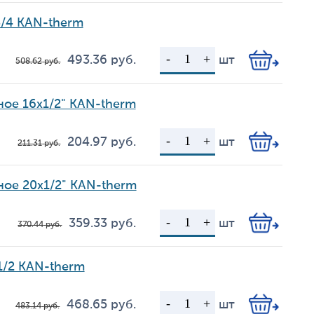
3/4 KAN-therm
493.36
руб.
шт
508.62
руб.
Цена
Кол-во
ое 16х1/2" KAN-therm
204.97
руб.
шт
211.31
руб.
Цена
Кол-во
ое 20х1/2" KAN-therm
359.33
руб.
шт
370.44
руб.
Цена
Кол-во
1/2 KAN-therm
468.65
руб.
шт
483.14
руб.
Цена
Кол-во