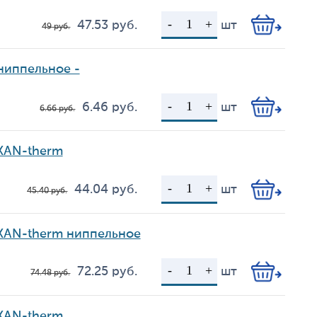
47.53
руб.
шт
49
руб.
Цена
Кол-во
ниппельное -
6.46
руб.
шт
6.66
руб.
Цена
Кол-во
 KAN-therm
44.04
руб.
шт
45.40
руб.
Цена
Кол-во
 KAN-therm ниппельное
72.25
руб.
шт
74.48
руб.
Цена
Кол-во
 KAN-therm