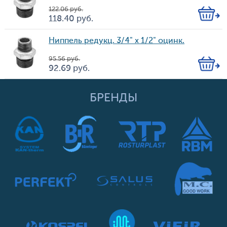
122.06
руб.
Кол-
118.40
руб.
Цена
во
Ниппель редукц. 3/4" х 1/2" оцинк.
95.56
руб.
Кол-
92.69
руб.
Цена
во
БРЕНДЫ