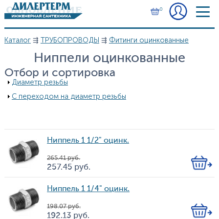
Перейти к основному содержанию
0
Каталог
⇶
ТРУБОПРОВОДЫ
⇶
Фитинги оцинкованные
Вы здесь
Ниппели оцинкованные
Отбор и сортировка
Показать
Диаметр резьбы
Показать
С переходом на диаметр резьбы
Ниппель 1 1/2" оцинк.
265.41
руб.
Кол-
257.45
руб.
Цена
во
Ниппель 1 1/4" оцинк.
198.07
руб.
Кол-
192.13
руб.