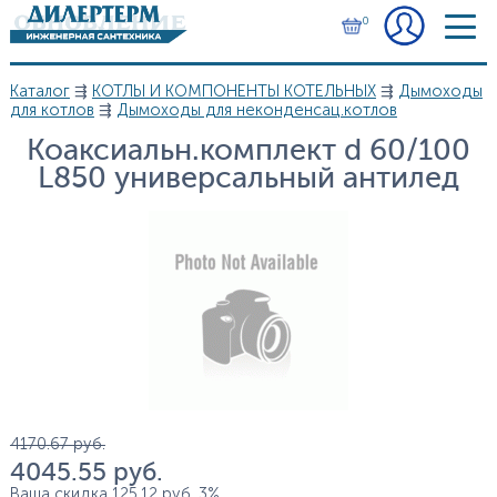
Перейти к основному содержанию
0
Каталог
⇶
КОТЛЫ И КОМПОНЕНТЫ КОТЕЛЬНЫХ
⇶
Дымоходы
Вы здесь
для котлов
⇶
Дымоходы для неконденсац.котлов
Коаксиальн.комплект d 60/100
L850 универсальный антилед
Цена
4 170.67
руб.
4 045.55
руб.
Ваша скидка
125.12
руб.
3%