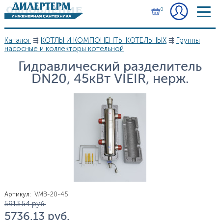
Перейти к основному содержанию
0
Каталог
⇶
КОТЛЫ И КОМПОНЕНТЫ КОТЕЛЬНЫХ
⇶
Группы
Вы здесь
насосные и коллекторы котельной
Гидравлический разделитель
DN20, 45кВт VIEIR, нерж.
Артикул
:
VMB-20-45
Цена
5 913.54
руб.
5 736.13
руб.