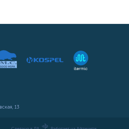
вская, 13
Сделано в ЛА
Работает на Айтинити