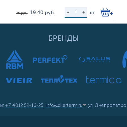
19.40
руб.
шт
20
руб.
Цена
Кол-во
БРЕНДЫ
ы:
+7 4012 52-16-25
,
info@dilerterm.ru
(link sends e-mail)
, ул. Днепропетро