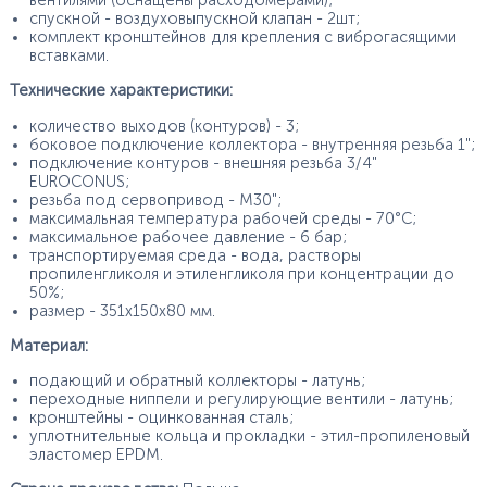
вентилями (оснащены расходомерами);
спускной - воздуховыпускной клапан - 2шт;
комплект кронштейнов для крепления с виброгасящими
вставками.
Технические характеристики:
количество выходов (контуров) - 3;
боковое подключение коллектора - внутренняя резьба 1";
подключение контуров - внешняя резьба 3/4"
EUROCONUS;
резьба под сервопривод - М30";
максимальная температура рабочей среды - 70°С;
максимальное рабочее давление - 6 бар;
транспортируемая среда - вода, растворы
пропиленгликоля и этиленгликоля при концентрации до
50%;
размер - 351х150х80 мм.
Материал:
подающий и обратный коллекторы - латунь;
переходные ниппели и регулирующие вентили - латунь;
кронштейны - оцинкованная сталь;
уплотнительные кольца и прокладки - этил-пропиленовый
эластомер EPDM.