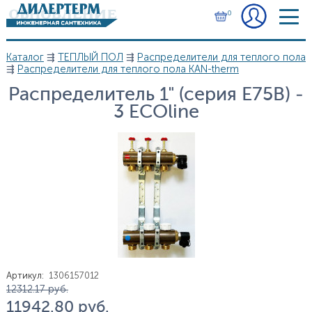
Перейти к основному содержанию
0
Каталог
⇶
ТЕПЛЫЙ ПОЛ
⇶
Распределители для теплого пола
Вы здесь
⇶
Распределители для теплого пола KAN-therm
Распределитель 1" (серия E75B) -
3 ECOline
Артикул
:
1306157012
Цена
12 312.17
руб.
11 942.80
руб.