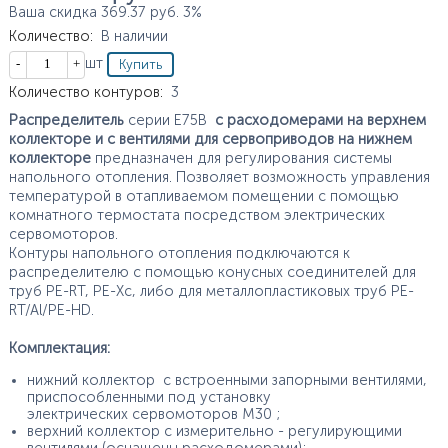
Ваша скидка
369.37
руб.
3%
Количество
:
В наличии
Кол-во
шт
Характеристики
Количество контуров
:
3
Распределитель
серии E75В
с расходомерами на верхнем
коллекторе и с вентилями для сервоприводов на нижнем
коллекторе
предназначен для регулирования системы
напольного отопления. Позволяет возможность управления
температурой в отапливаемом помещении с помощью
комнатного термостата посредством электрических
сервомоторов.
Контуры напольного отопления подключаются к
распределителю с помощью конусных соединителей для
труб PE-RT, PE-Xc, либо для металлопластиковых труб PE-
RT/Al/PE-HD.
Комплектация:
нижний коллектор с встроенными запорными вентилями,
приспособленными под установку
электрических сервомоторов М30 ;
верхний коллектор с измерительно - регулирующими