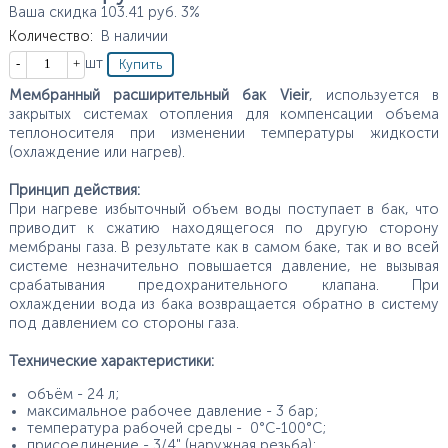
Ваша скидка
103.41
руб.
3%
Количество
:
В наличии
Кол-во
шт
Мембранный расширительный бак Vieir
, используется в
закрытых системах отопления для компенсации объема
теплоносителя при изменении температуры жидкости
(охлаждение или нагрев).
Принцип действия:
При нагреве избыточный объем воды поступает в бак, что
приводит к сжатию находящегося по другую сторону
мембраны газа. В результате как в самом баке, так и во всей
системе незначительно повышается давление, не вызывая
срабатывания предохранительного клапана. При
охлаждении вода из бака возвращается обратно в систему
под давлением со стороны газа.
Технические характеристики:
объём - 24 л;
максимальное рабочее давление - 3 бар;
температура рабочей среды - 0°С-100°С;
присоединение - 3/4" (наружная резьба);