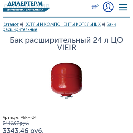
Перейти к основному содержанию
0
Каталог
⇶
КОТЛЫ И КОМПОНЕНТЫ КОТЕЛЬНЫХ
⇶
Баки
Вы здесь
расширительные
Бак расширительный 24 л ЦО
VIEIR
Артикул
:
VERH-24
Цена
3 446.87
руб.
3 343.46
руб.