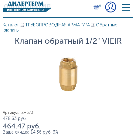
Перейти к основному содержанию
0
Каталог
⇶
ТРУБОПРОВОДНАЯ АРМАТУРА
⇶
Обратные
Вы здесь
клапаны
Клапан обратный 1/2" VIEIR
Артикул
:
ZH673
Цена
478.83
руб.
464.47
руб.
Ваша скидка
14.36
руб.
3%