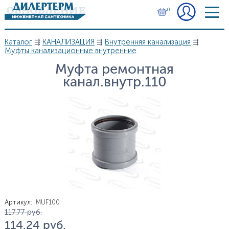
Перейти к основному содержанию
0
Каталог
⇶
КАНАЛИЗАЦИЯ
⇶
Внутренняя канализация
⇶
Вы здесь
Муфты канализационные внутренние
Муфта ремонтная
канал.внутр.110
Артикул
:
MUF100
Цена
117.77
руб.
114.24
руб.