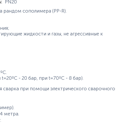
ы
:
PN20
а рандом сополимера (PP-R).
ния;
ирующие жидкости и газы, не агрессивные к
ºС.
t=20ºC - 20 бар, при t=70ºC - 8 бар).
я сварка при помощи электрического сварочного
имер).
4 метра.
.