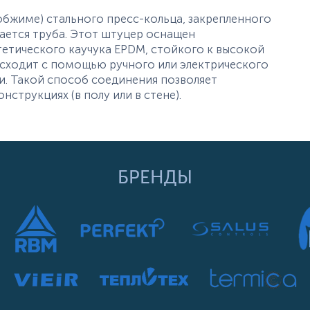
обжиме) стального пресс-кольца, закрепленного
ается труба. Этот штуцер оснащен
етического каучука EPDM, стойкого к высокой
сходит с помощью ручного или электрического
. Такой способ соединения позволяет
струкциях (в полу или в стене).
БРЕНДЫ