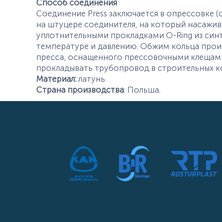
Способ соединения
Соединение Press заключается в опрессовке (
на штуцере соединителя, на который насажив
уплотнительными прокладками O-Ring из синт
температуре и давлению. Обжим кольца прои
пресса, оснащенного прессовочными клещами
прокладывать трубопровод в строительных кон
Материал:
латунь.
Страна производства
: Польша.