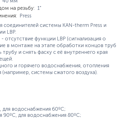
истики
40
мм
дом на резьбу
:
1"
инения
:
Press
 соединителей системы KAN-therm Press и
ии LBP.
 - отсутствие функции LBP (сигнализация о
чие в монтаже на этапе обработки концов труб
трубу и снять фаску с её внутреннего края
ещей.
ного и горячего водоснабжения, отопления
(например, системы сжатого воздуха).
, для водоснабжения 60ºС;
 90ºС, для водоснабжения 80ºС;