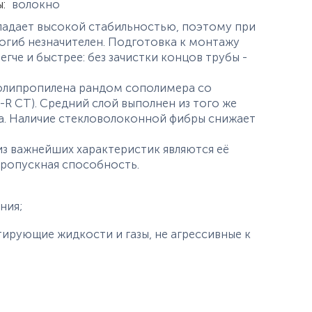
ы
:
волокно
ладает высокой стабильностью, поэтому при
гиб незначителен. Подготовка к монтажу
егче и быстрее: без зачистки концов трубы -
полипропилена рандом сополимера со
R CT). Средний слой выполнен из того же
а. Наличие стекловолоконной фибры снижает
з важнейших характеристик являются её
пропускная способность.
ния;
ирующие жидкости и газы, не агрессивные к