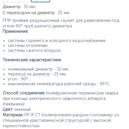
Характеристики
Диаметр
:
32
мм
С переходом на диаметр
:
25
мм
ППР тройник редукционный служит для разветвления под
углом 90º труб разного диаметра.
Применение:
системы горячего и холодного водоснабжения;
системы отопления;
системы сжатого воздуха.
Технические характеристики:
номинальный диаметр - 32 мм;
переход на диаметр - 25 мм;
угол - 90º;
максимальная температура рабочей среды - 95ºС.
Способ соединения:
полифузионная термическая сварка
при помощи электрического сварочного аппарата
(паяльника).
Цвет:
зеленый.
Материал:
PP-R CT (полипропилен рандом-сополимер со
специальной кристаллической структурой) с высокой
термостойкостью.