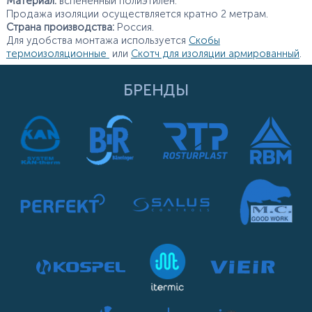
Материал:
вспененный полиэтилен.
Продажа изоляции осуществляется кратно 2 метрам.
Страна производства:
Россия.
Для удобства монтажа используется
Скобы
термоизоляционные
или
Скотч для изоляции армированный
.
БРЕНДЫ