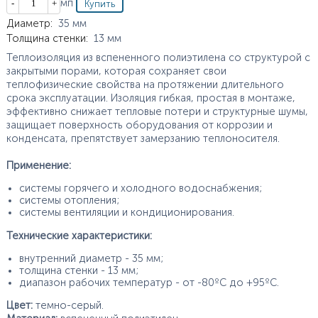
Кол-во
мп
Характеристики
Диаметр
:
35
мм
Толщина стенки
:
13
мм
Теплоизоляция из вспененного полиэтилена со структурой с
закрытыми порами, которая сохраняет свои
теплофизические свойства на протяжении длительного
срока эксплуатации. Изоляция гибкая, простая в монтаже,
эффективно снижает тепловые потери и структурные шумы,
защищает поверхность оборудования от коррозии и
конденсата, препятствует замерзанию теплоносителя.
Применение:
системы горячего и холодного водоснабжения;
системы отопления;
системы вентиляции и кондиционирования.
Технические характеристики:
внутренний диаметр - 35 мм;
толщина стенки - 13 мм;
диапазон рабочих температур - от -80ºС до +95ºС.
Цвет:
темно-серый.