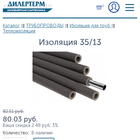
Перейти к основному содержанию
0
Каталог
⇶
ТРУБОПРОВОДЫ
⇶
Изоляция для труб
⇶
Вы здесь
Теплоизоляция
Изоляция 35/13
Цена
82.51
руб.
80.03
руб.
Ваша скидка
2.48
руб.
3%
Количество
:
В наличии