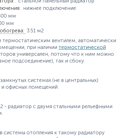
истики
атора
:
стальной панельный радиатор
лючения
:
нижнее подключение
300
мм
00
мм
обогрева
:
3.51
м2
 термостатическим вентилем, автоматически
омещении, при наличии
термостатической
иаторов универсален, потому что к ним можно
ное подсоединение), так и сбоку.
замкнутых системах (не в центральных)
х и офисных помещений.
22 - радиатор с двумя стальными рельефными
ами.
в системы отопления к такому радиатору