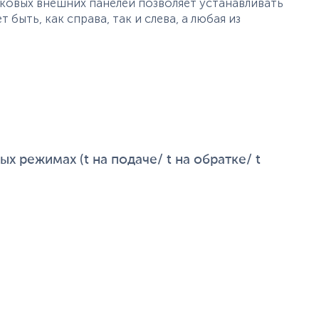
аковых внешних панелей позволяет устанавливать
быть, как справа, так и слева, а любая из
х режимах (t на подаче/ t на обратке/ t