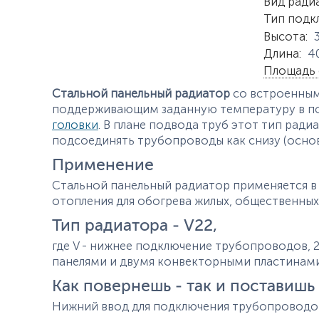
Характер
Вид ради
Тип подк
Высота
:
Длина
:
4
Площадь 
Стальной панельный радиатор
со встроенным
поддерживающим заданную температуру в п
головки
. В плане подвода труб этот тип рад
подсоединять трубопроводы как снизу (основ
Применение
Стальной панельный радиатор применяется в 
отопления для обогрева жилых, общественны
Тип радиатора - V22,
где V - нижнее подключение трубопроводов, 
панелями и двумя конвекторными пластин
Как повернешь - так и поставишь
Нижний ввод для подключения трубопроводо