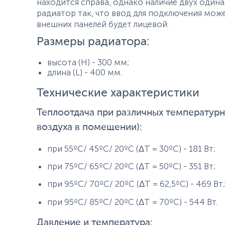
находится справа, однако наличие двух один
радиатор так, что ввод для подключения может 
внешних панелей будет лицевой.
Размеры радиатора:
высота (H) - 300 мм;
длина (L) - 400 мм.
Технические характеристики
Теплоотдача при различных температурны
воздуха в помещении):
при 55ºС/ 45ºС/ 20ºС (ΔТ = 30ºС) - 181 Вт;
при 75ºС/ 65ºС/ 20ºС (ΔТ = 50ºС) - 351 Вт;
при 95ºС/ 70ºС/ 20ºС (ΔТ = 62,5ºС) - 469 Вт;
при 95ºС/ 85ºС/ 20ºС (ΔТ = 70ºС) - 544 Вт.
Давление и температура: