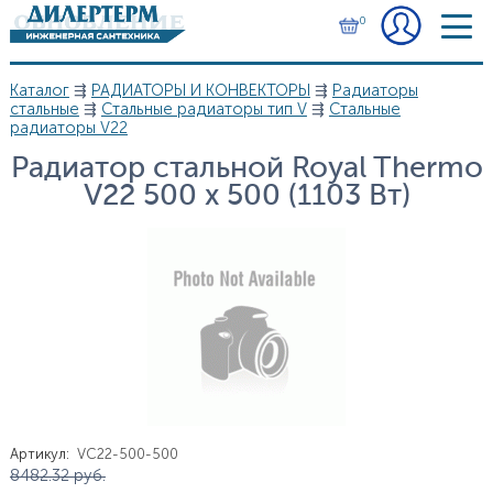
Перейти к основному содержанию
0
Каталог
⇶
РАДИАТОРЫ И КОНВЕКТОРЫ
⇶
Радиаторы
Вы здесь
стальные
⇶
Стальные радиаторы тип V
⇶
Стальные
радиаторы V22
Радиатор стальной Royal Thermo
V22 500 x 500 (1103 Вт)
Артикул
:
VC22-500-500
Цена
8 482.32
руб.