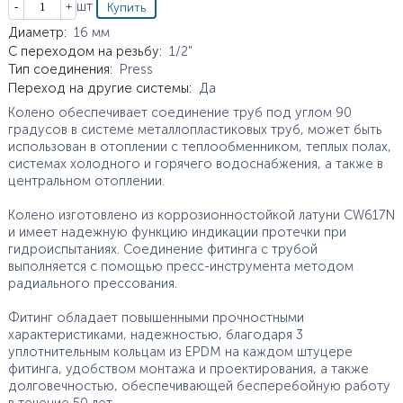
Кол-во
шт
Характеристики
Диаметр
:
16
мм
С переходом на резьбу
:
1/2"
Тип соединения
:
Press
Переход на другие системы
:
Да
Колено обеспечивает соединение труб под углом 90
градусов в системе металлопластиковых труб, может быть
использован в отоплении с теплообменником, теплых полах,
системах холодного и горячего водоснабжения, а также в
центральном отоплении.
Колено изготовлено из коррозионностойкой латуни CW617N
и имеет надежную функцию индикации протечки при
гидроиспытаниях. Соединение фитинга с трубой
выполняется с помощью пресс-инструмента методом
радиального прессования.
Фитинг обладает повышенными прочностными
характеристиками, надежностью, благодаря 3
уплотнительным кольцам из EPDM на каждом штуцере
фитинга, удобством монтажа и проектирования, а также
долговечностью, обеспечивающей бесперебойную работу