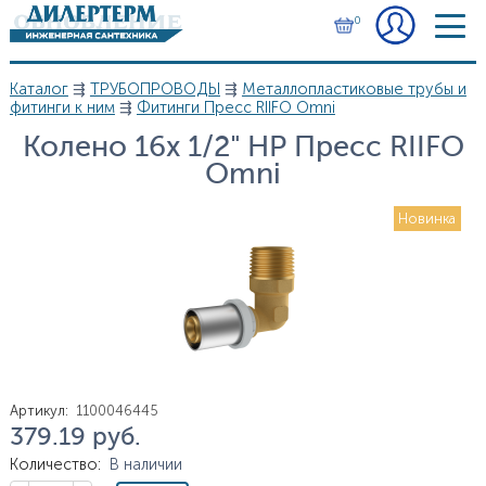
Перейти к основному содержанию
0
Каталог
⇶
ТРУБОПРОВОДЫ
⇶
Металлопластиковые трубы и
Вы здесь
фитинги к ним
⇶
Фитинги Пресс RIIFO Omni
Колено 16х 1/2" НР Пресс RIIFO
Omni
Новинка
Артикул
:
1100046445
379.19
руб.
Цена
Количество
:
В наличии