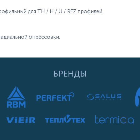
офильный для TH / H / U / RFZ профилей.
адиальной опрессовки.
БРЕНДЫ