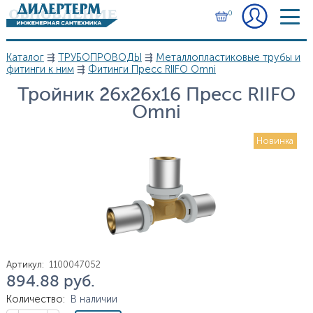
Перейти к основному содержанию
0
Каталог
⇶
ТРУБОПРОВОДЫ
⇶
Металлопластиковые трубы и
Вы здесь
фитинги к ним
⇶
Фитинги Пресс RIIFO Omni
Тройник 26х26х16 Пресс RIIFO
Omni
Новинка
Артикул
:
1100047052
894.88
руб.
Цена
Количество
:
В наличии