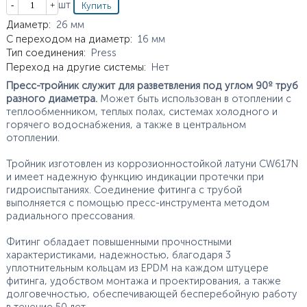
Кол-во
шт
Характеристики
Диаметр
:
26
мм
С переходом на диаметр
:
16
мм
Тип соединения
:
Press
Переход на другие системы
:
Нет
Пресс-тройник служит для разветвления под углом 90º труб
разного диаметра.
Может быть использован в отоплении с
теплообменником, теплых полах, системах холодного и
горячего водоснабжения, а также в центральном
отоплении.
Тройник изготовлен из коррозионностойкой латуни CW617N
и имеет надежную функцию индикации протечки при
гидроиспытаниях. Соединение фитинга с трубой
выполняется с помощью пресс-инструмента методом
радиального прессования.
Фитинг обладает повышенными прочностными
характеристиками, надежностью, благодаря 3
уплотнительным кольцам из EPDM на каждом штуцере
фитинга, удобством монтажа и проектирования, а также
долговечностью, обеспечивающей бесперебойную работу