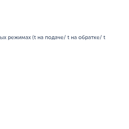
х режимах (t на подаче/ t на обратке/ t