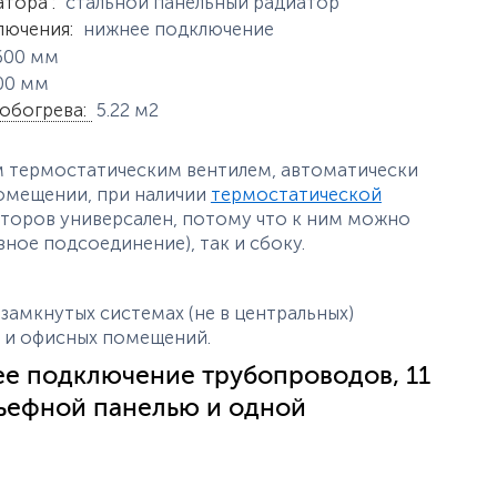
истики
атора
:
стальной панельный радиатор
лючения
:
нижнее подключение
600
мм
00
мм
обогрева
:
5.22
м2
м термостатическим вентилем, автоматически
омещении, при наличии
термостатической
иаторов универсален, потому что к ним можно
ное подсоединение), так и сбоку.
замкнутых системах (не в центральных)
х и офисных помещений.
нее подключение трубопроводов, 11
льефной панелью и одной