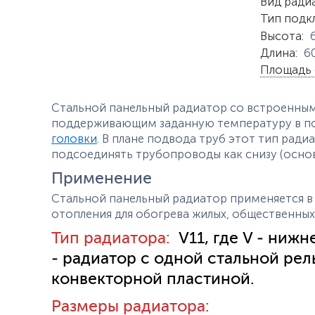
Характер
Вид ради
Тип подк
Высота
:
Длина
:
6
Площадь 
Стальной панельный радиатор со встроенны
поддерживающим заданную температуру в п
головки
. В плане подвода труб этот тип рад
подсоединять трубопроводы как снизу (основ
Применение
Стальной панельный радиатор применяется в 
отопления для обогрева жилых, общественны
Тип радиатора:
V11, где V - ниж
- радиатор с одной стальной ре
конвекторной пластиной.
Размеры радиатора: