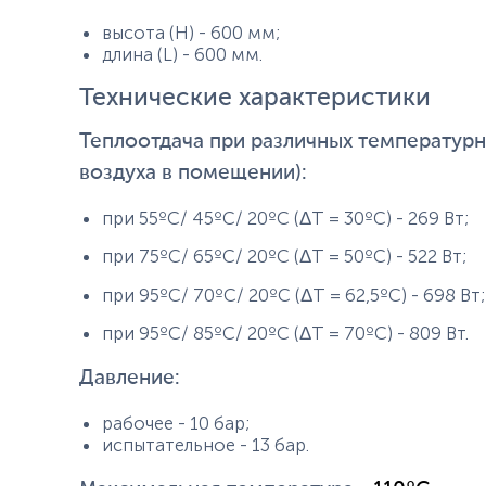
высота (H) - 600 мм;
длина (L) - 600 мм.
Технические характеристики
Теплоотдача при различных температурны
воздуха в помещении):
при 55ºС/ 45ºС/ 20ºС (ΔТ = 30ºС) - 269 Вт;
при 75ºС/ 65ºС/ 20ºС (ΔТ = 50ºС) - 522 Вт;
при 95ºС/ 70ºС/ 20ºС (ΔТ = 62,5ºС) - 698 Вт;
при 95ºС/ 85ºС/ 20ºС (ΔТ = 70ºС) - 809 Вт.
Давление:
рабочее - 10 бар;
испытательное - 13 бар.