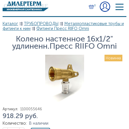
Перейти к основному содержанию
0
Каталог
⇶
ТРУБОПРОВОДЫ
⇶
Металлопластиковые трубы и
Вы здесь
фитинги к ним
⇶
Фитинги Пресс RIIFO Omni
Колено настенное 16х1/2"
удлиненн.Пресс RIIFO Omni
Новинка
Артикул
:
1100055646
918.29
руб.
Цена
Количество
:
В наличии