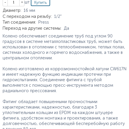
Кол-во
шт
Характеристики
Диаметр
:
16
мм
С переходом на резьбу
:
1/2"
Тип соединения
:
Press
Переход на другие системы
:
Да
Колено обеспечивает соединение труб под углом 90
градусов в системе металлопластиковых труб, может быть
использован в отоплении с теплообменником, теплых полах,
системах холодного и горячего водоснабжения, а также в
центральном отоплении.
Колено изготовлено из коррозионностойкой латуни CW617N
и имеет надежную функцию индикации протечки при
гидроиспытаниях. Соединение фитинга с трубой
выполняется с помощью пресс-инструмента методом
радиального прессования.
Фитинг обладает повышенными прочностными
характеристиками, надежностью, благодаря 3
уплотнительным кольцам из EPDM на каждом штуцере
фитинга, удобством монтажа и проектирования, а также
долговечностью, обеспечивающей бесперебойную работу