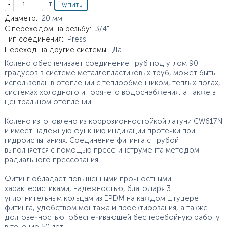
Кол-во
шт
Характеристики
Диаметр
:
20
мм
С переходом на резьбу
:
3/4"
Тип соединения
:
Press
Переход на другие системы
:
Да
Колено обеспечивает соединение труб под углом 90
градусов в системе металлопластиковых труб, может быть
использован в отоплении с теплообменником, теплых полах,
системах холодного и горячего водоснабжения, а также в
центральном отоплении.
Колено изготовлено из коррозионностойкой латуни CW617N
и имеет надежную функцию индикации протечки при
гидроиспытаниях. Соединение фитинга с трубой
выполняется с помощью пресс-инструмента методом
радиального прессования.
Фитинг обладает повышенными прочностными
характеристиками, надежностью, благодаря 3
уплотнительным кольцам из EPDM на каждом штуцере
фитинга, удобством монтажа и проектирования, а также
долговечностью, обеспечивающей бесперебойную работу