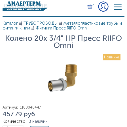
Перейти к основному содержанию
0
Каталог
⇶
ТРУБОПРОВОДЫ
⇶
Металлопластиковые трубы и
Вы здесь
фитинги к ним
⇶
Фитинги Пресс RIIFO Omni
Колено 20х 3/4" НР Пресс RIIFO
Omni
Новинка
Артикул
:
1100046447
457.79
руб.
Цена
Количество
:
В наличии