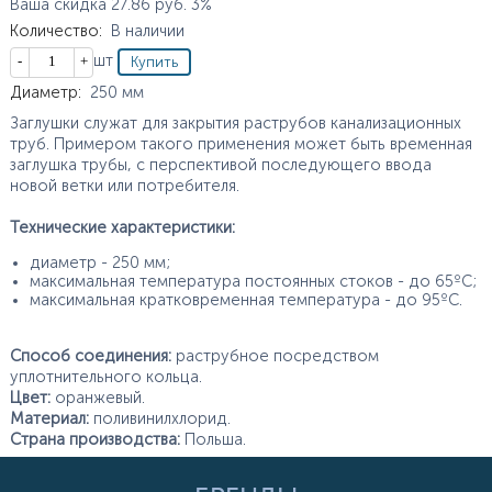
Ваша скидка
27.86
руб.
3%
Количество
:
В наличии
Кол-во
шт
Характеристики
Диаметр
:
250
мм
Заглушки служат для закрытия раструбов канализационных
труб. Примером такого применения может быть временная
заглушка трубы, с перспективой последующего ввода
новой ветки или потребителя.
Технические характеристики:
диаметр - 250 мм;
максимальная температура постоянных стоков - до 65ºС;
максимальная кратковременная температура - до 95ºС.
Способ соединения:
раструбное посредством
уплотнительного кольца.
Цвет:
оранжевый.
Материал:
поливинилхлорид.
Страна производства:
Польша.