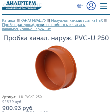
Перейти к основному содержанию
0
Каталог
⇶
КАНАЛИЗАЦИЯ
⇶
Наружная канализация из ПВХ
⇶
Вы здесь
Пробки (заглушки), ревизии и обратные клапаны
канализационные наружные
Пробка канал. наруж. PVC-U 250
Артикул
:
H-K-PVCKR-250
Цена
928.79
руб.
900.93
руб.