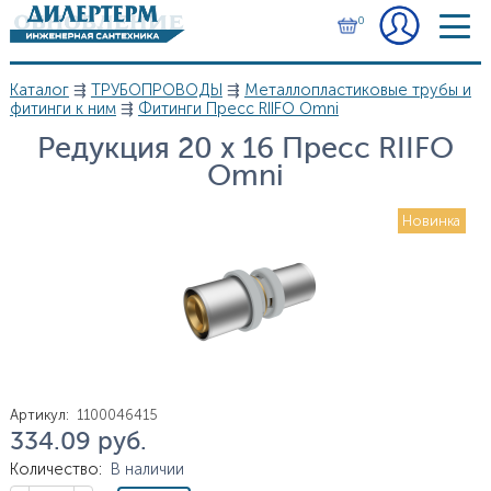
Перейти к основному содержанию
0
Каталог
⇶
ТРУБОПРОВОДЫ
⇶
Металлопластиковые трубы и
Вы здесь
фитинги к ним
⇶
Фитинги Пресс RIIFO Omni
Редукция 20 х 16 Пресс RIIFO
Omni
Новинка
Артикул
:
1100046415
334.09
руб.
Цена
Количество
:
В наличии