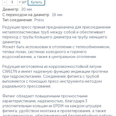
Кол-во
шт
Характеристики
Диаметр
:
20
мм
С переходом на диаметр
:
16
мм
Тип соединения
:
Press
Редукция пресс прямая предназначена для присоединения
металлопластиковых труб между собой и обеспечивает
переход с трубы большего диаметра на трубу меньшего
диаметра.
Может быть использован в отоплении с теплообменником,
теплых полах, системах холодного и горячего
водоснабжения, а также в центральном отоплении.
Редукция изготовлена из коррозионностойкой латуни
CW617N и имеет надежную функцию индикации протечки
при гидроиспытаниях. Соединение фитинга с трубой
выполняется с помощью пресс-инструмента методом
радиального прессования.
Фитинг обладает повышенными прочностными
характеристиками, надежностью, благодаря 3
уплотнительным кольцам из EPDM на каждом штуцере
фитинга, удобством монтажа и проектирования, а также
долговечностью, обеспечивающей бесперебойную работу