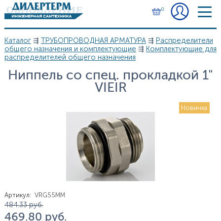
Перейти к основному содержанию
0
Каталог
⇶
ТРУБОПРОВОДНАЯ АРМАТУРА
⇶
Распределители
Вы здесь
общего назначения и комплектующие
⇶
Комплектующие для
распределителей общего назначения
Ниппель со спец. прокладкой 1"
VIEIR
Новинка
Артикул
:
VRG55MM
Цена
484.33
руб.
469.80
руб.