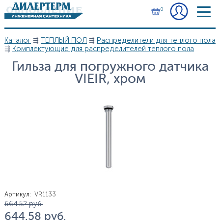
Перейти к основному содержанию
0
Каталог
⇶
ТЕПЛЫЙ ПОЛ
⇶
Распределители для теплого пола
Вы здесь
⇶
Комплектующие для распределителей теплого пола
Гильза для погружного датчика
VIEIR, хром
Артикул
:
VR1133
Цена
664.52
руб.
644.58
руб.