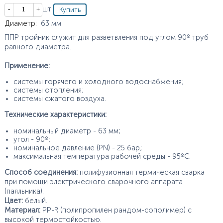
Кол-во
шт
Характеристики
Диаметр
:
63
мм
ППР тройник служит для разветвления под углом 90º труб
равного диаметра.
Применение:
системы горячего и холодного водоснабжения;
системы отопления;
системы сжатого воздуха.
Технические характеристики:
номинальный диаметр - 63 мм;
угол - 90º;
номинальное давление (PN) - 25 бар;
максимальная температура рабочей среды - 95ºС.
Способ соединения:
полифузионная термическая сварка
при помощи электрического сварочного аппарата
(паяльника).
Цвет:
белый.
Материал:
PP-R (полипропилен рандом-сополимер) с
высокой термостойкостью.