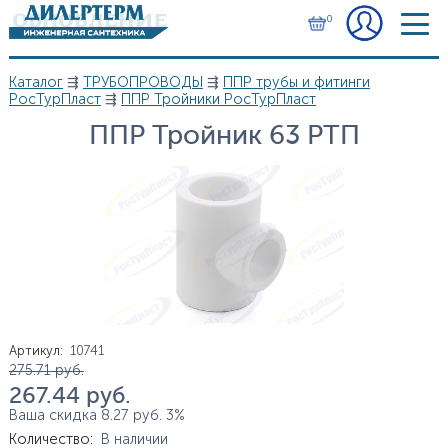
Перейти к основному содержанию
0
Каталог
⇶
ТРУБОПРОВОДЫ
⇶
ППР трубы и фитинги
Вы здесь
РосТурПласт
⇶
ППР Тройники РосТурПласт
ППР Тройник 63 РТП
Артикул
:
10741
Цена
275.71
руб.
267.44
руб.
Ваша скидка
8.27
руб.
3%
Количество
:
В наличии