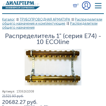
Перейти к основному содержанию
0
Каталог
⇶
ТРУБОПРОВОДНАЯ АРМАТУРА
⇶
Распределители
Вы здесь
общего назначения и комплектующие
⇶
Распределители
общего назначения
Распределитель 1" (серия E74) -
10 ECOline
Артикул
:
1306161008
Цена
21 321.93
руб.
20 682.27
руб.