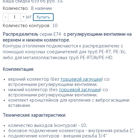
Ваша скидка
639.66
руб.
3%
Количество
:
В наличии
Кол-во
шт
Характеристики
Количество контуров
:
10
Распределитель
серии E74
с регулирующими вентилями на
верхнем и нижнем коллекторе.
Контуры отопления подключаются к распределителю с
помощью конусных соединителей для труб PE-RT, PE-Xc,
либо для металлопластиковых труб PE-RT/Al/PE-HD.
Комплектация:
верхний коллектор (без
торцевой заглушки
) со
встроенными регулирующими вентилями;
нижний коллектор (без
торцевой заглушки
) со
встроенными регулирующими вентилями;
комплект кронштейнов для крепления с виброгасящими
вставками.
Технические характеристики:
количество выходов (контуров) - 10;
боковое подключение коллектора - внутренняя резьба 1";
подключение контуров - внешняя резьба 3/4"