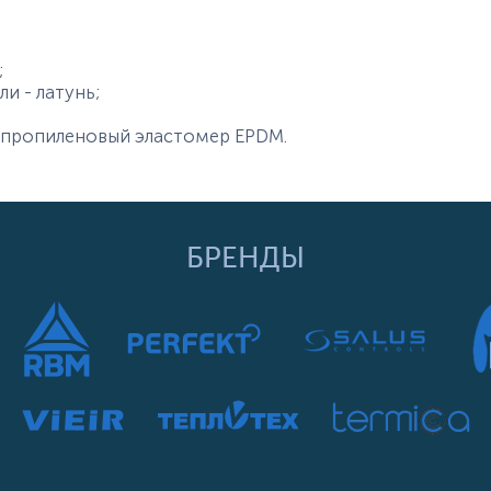
;
и - латунь;
л-пропиленовый эластомер EPDM.
БРЕНДЫ