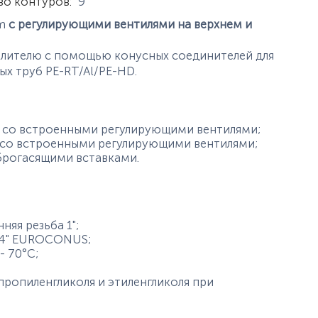
истики
во контуров
:
9
rm
с регулирующими вентилями на верхнем и
елителю с помощью конусных соединителей для
ых труб PE-RT/Al/PE-HD.
) со встроенными регулирующими вентилями;
 со встроенными регулирующими вентилями;
брогасящими вставками.
яя резьба 1";
3/4" EUROCONUS;
- 70°С;
пропиленгликоля и этиленгликоля при