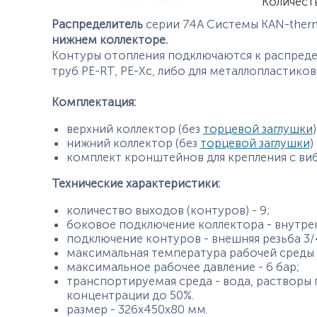
Характер
Количест
Распределитель
серии 74А Системы KAN-the
нижнем коллекторе.
Контуры отопления подключаются к распред
труб PE-RT, PE-Xc, либо для металлопластиков
Комплектация:
верхний коллектор (без
торцевой заглушки
нижний коллектор (без
торцевой заглушки
)
комплект кронштейнов для крепления с ви
Технические характеристики:
количество выходов (контуров) - 9;
боковое подключение коллектора - внутренн
подключение контуров - внешняя резьба 
максимальная температура рабочей среды 
максимальное рабочее давление - 6 бар;
транспортируемая среда - вода, растворы 
концентрации до 50%.
размер - 326х450х80 мм.