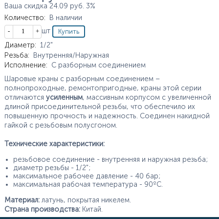
Ваша скидка
24.09
руб.
3%
Количество
:
В наличии
Кол-во
шт
Характеристики
Диаметр
:
1/2"
Резьба
:
Внутренняя/Наружная
Исполнение
:
С разборным соединением
Шаровые краны с разборным соединением –
полнопроходные, ремонтопригодные, краны этой серии
отличаются
усиленным
, массивным корпусом с увеличенной
длиной присоединительной резьбы, что обеспечило их
повышенную прочность и надежность. Соединен накидной
гайкой с резьбовым полусгоном.
Технические характеристики:
резьбовое соединение - внутренняя и наружная резьба;
диаметр резьбы - 1/2";
максимальное рабочее давление - 40 бар;
максимальная рабочая температура - 90ºС.
Материал:
латунь, покрытая никелем.
Страна производства:
Китай.