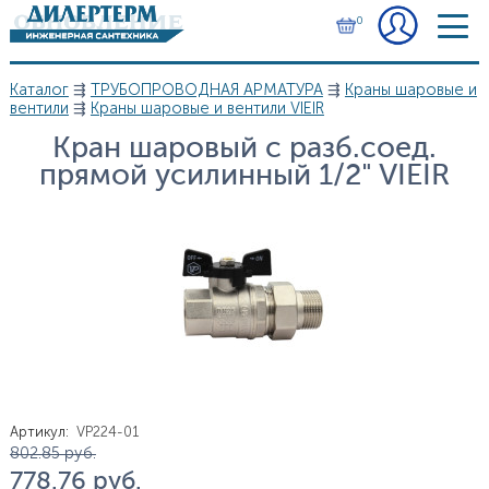
Перейти к основному содержанию
0
Каталог
⇶
ТРУБОПРОВОДНАЯ АРМАТУРА
⇶
Краны шаровые и
Вы здесь
вентили
⇶
Краны шаровые и вентили VIEIR
Кран шаровый с разб.соед.
прямой усилинный 1/2" VIEIR
Артикул
:
VP224-01
Цена
802.85
руб.
778.76
руб.