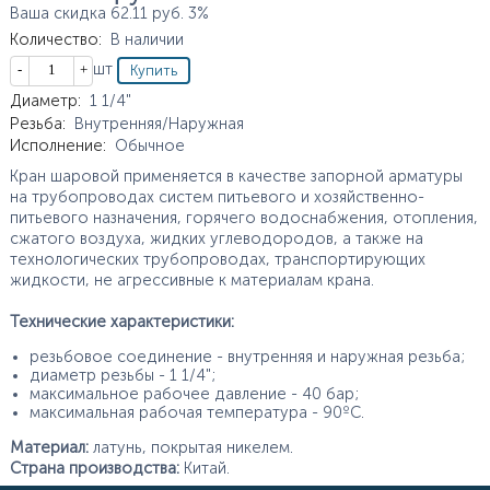
Ваша скидка
62.11
руб.
3%
Количество
:
В наличии
Кол-во
шт
Характеристики
Диаметр
:
1 1/4"
Резьба
:
Внутренняя/Наружная
Исполнение
:
Обычное
Кран шаровой применяется в качестве запорной арматуры
на трубопроводах систем питьевого и хозяйственно-
питьевого назначения, горячего водоснабжения, отопления,
сжатого воздуха, жидких углеводородов, а также на
технологических трубопроводах, транспортирующих
жидкости, не агрессивные к материалам крана.
Технические характеристики:
резьбовое соединение - внутренняя и наружная резьба;
диаметр резьбы - 1 1/4";
максимальное рабочее давление - 40 бар;
максимальная рабочая температура - 90ºС.
Материал:
латунь, покрытая никелем.
Страна производства:
Китай.