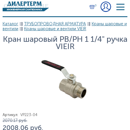
Перейти к основному содержанию
0
Каталог
⇶
ТРУБОПРОВОДНАЯ АРМАТУРА
⇶
Краны шаровые и
Вы здесь
вентили
⇶
Краны шаровые и вентили VIEIR
Кран шаровый РВ/РН 1 1/4" ручка
VIEIR
Артикул
:
VP223-04
Цена
2 070.17
руб.
2 008.06
руб.