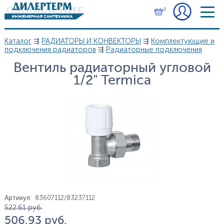
Перейти к основному содержанию
0
Каталог
⇶
РАДИАТОРЫ И КОНВЕКТОРЫ
⇶
Комплектующие и
Вы здесь
подключения радиаторов
⇶
Радиаторные подключения
Вентиль радиаторный угловой
1/2" Termica
Артикул
:
83607112/83237112
Цена
522.61
руб.
506.93
руб.