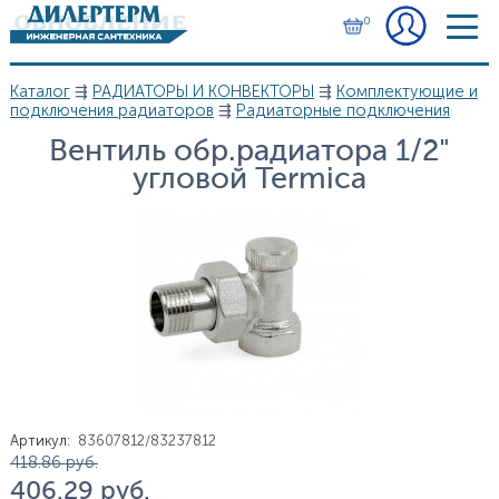
Перейти к основному содержанию
0
Каталог
⇶
РАДИАТОРЫ И КОНВЕКТОРЫ
⇶
Комплектующие и
Вы здесь
подключения радиаторов
⇶
Радиаторные подключения
Вентиль обр.радиатора 1/2"
угловой Termica
Артикул
:
83607812/83237812
Цена
418.86
руб.
406.29
руб.