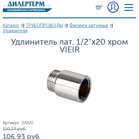
Перейти к основному содержанию
0
Каталог
⇶
ТРУБОПРОВОДЫ
⇶
Фитинги латунные
⇶
Вы здесь
Удлинители
Удлинитель лат. 1/2"х20 хром
VIEIR
Артикул
:
SAX20
Цена
110.24
руб.
106.93
руб.