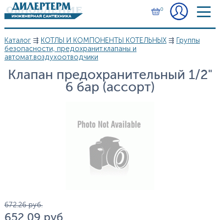
Перейти к основному содержанию
0
Каталог
⇶
КОТЛЫ И КОМПОНЕНТЫ КОТЕЛЬНЫХ
⇶
Группы
Вы здесь
безопасности, предохранит.клапаны и
автомат.воздухоотводчики
Клапан предохранительный 1/2"
6 бар (ассорт)
Цена
672.26
руб.
652.09
руб.