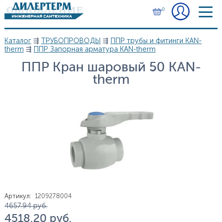
Перейти к основному содержанию
0
Каталог
⇶
ТРУБОПРОВОДЫ
⇶
ППР трубы и фитинги KAN-
Вы здесь
therm
⇶
ППР Запорная арматура KAN-therm
ППР Кран шаровый 50 KAN-
therm
Артикул
:
1209278004
Цена
4 657.94
руб.
4 518.20
руб.