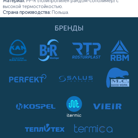
Материал:
PP-R (полипропилен рандом-сополимер) с
высокой термостойкостью.
Страна производства:
Польша.
БРЕНДЫ