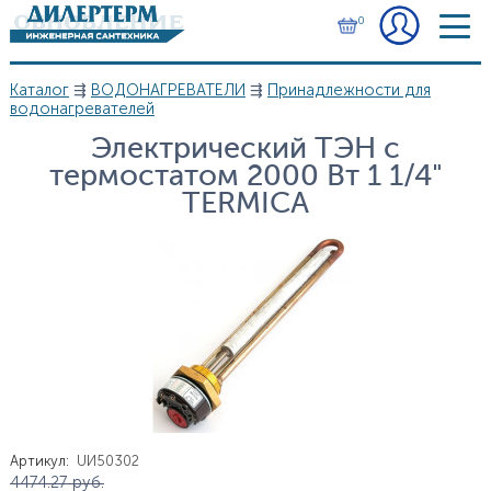
Перейти к основному содержанию
0
Каталог
⇶
ВОДОНАГРЕВАТЕЛИ
⇶
Принадлежности для
Вы здесь
водонагревателей
Электрический ТЭН с
термостатом 2000 Вт 1 1/4"
TERMICA
Артикул
:
UИ50302
Цена
4 474.27
руб.