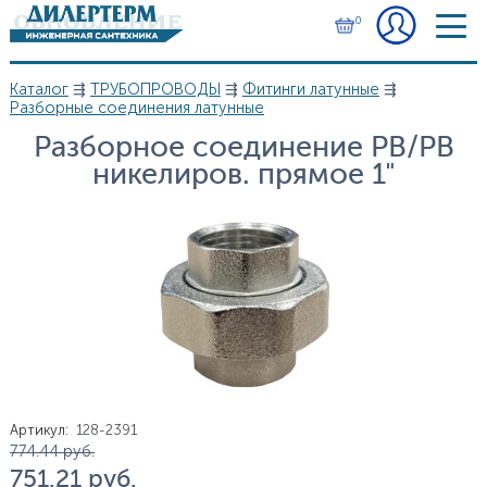
Перейти к основному содержанию
0
Каталог
⇶
ТРУБОПРОВОДЫ
⇶
Фитинги латунные
⇶
Вы здесь
Разборные соединения латунные
Разборное соединение РВ/РВ
никелиров. прямое 1"
Артикул
:
128-2391
Цена
774.44
руб.
751.21
руб.