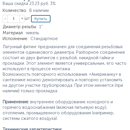
Ваша скидка
23.23
руб.
3%
Количество
:
В наличии
Кол-во
шт
Характеристики
Диаметр резьбы
:
1"
Материал
:
никель
Исполнение
:
Стандартное
Латунный фитинг предназначен для соединения резьбовых
элементов одинакового диаметра. Разборное соединение
состоит из двух фитингов с резьбой, накидной гайки и
прокладки. Этот элемент является универсальным, его часто
используют в процессе монтажа.
Возможность повторного использования. «Американку» в
сантехнике можно демонтировать и повторно установить
на другом участке трубопровода. При этом меняется (при
наличии) только прокладка.
Применение:
внутреннее оборудование холодного и
горячего водоснабжения (включая питьевую воду),
отопления, промышленного оборудования (например,
системы сжатого воздуха).
Технические характеристики: