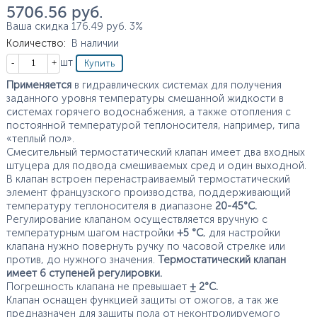
5 706.56
руб.
Ваша скидка
176.49
руб.
3%
Количество
:
В наличии
Кол-во
шт
Применяется
в гидравлических системах для получения
заданного уровня температуры смешанной жидкости в
системах горячего водоснабжения, а также отопления с
постоянной температурой теплоносителя, например, типа
«теплый пол».
Смесительный термостатический клапан имеет два входных
штуцера для подвода смешиваемых сред и один выходной.
В клапан встроен перенастраиваемый термостатический
элемент французского производства, поддерживающий
температуру теплоносителя в диапазоне
20-45°С.
Регулирование клапаном осуществляется вручную с
температурным шагом настройки
+5 °С
, для настройки
клапана нужно повернуть ручку по часовой стрелке или
против, до нужного значения.
Термостатический клапан
имеет 6 ступеней регулировки.
Погрешность клапана не превышает
± 2°С.
Клапан оснащен функцией защиты от ожогов, а так же
предназначен для защиты пола от неконтролируемого