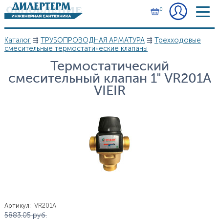
Перейти к основному содержанию
0
Каталог
⇶
ТРУБОПРОВОДНАЯ АРМАТУРА
⇶
Трехходовые
Вы здесь
смесительные термостатические клапаны
Термостатический
смесительный клапан 1" VR201A
VIEIR
Артикул
:
VR201A
Цена
5 883.05
руб.